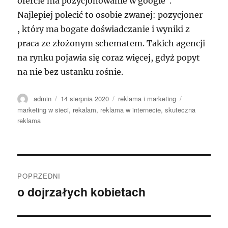
ofercie ma pozycjonowanie w google .
Najlepiej polecić to osobie zwanej: pozycjoner
, który ma bogate doświadczanie i wyniki z
praca ze złożonym schematem. Takich agencji
na rynku pojawia się coraz więcej, gdyż popyt
na nie bez ustanku rośnie.
Autor
Data
Kategorie
Tagi
admin
14 sierpnia 2020
reklama i marketing
publikacji
marketing w sieci
,
rekalam
,
reklama w internecie
,
skuteczna
reklama
Nawigacja
POPRZEDNI
wpisu
o dojrzałych kobietach
Poprzedni
wpis: