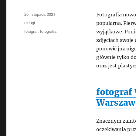
Data
20 listopada 2021
Fotografia nowo
publikacji
Kategorie
usługi
popularna. Pierw
Tagi
fotograf
,
fotografia
wyjątkowe. Poni
zdjęciach swoje 
ponowić już nigdy
głównie tylko do
oraz jest plast
fotograf
Warszaw
Znacznym zainte
oczekiwania przy