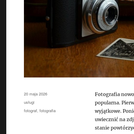
Data
20 maja 2026
Fotografia nowo
publikacji
Kategorie
usługi
popularna. Pierw
Tagi
fotograf
,
fotografia
wyjątkowe. Poni
uwiecznić na zd
stanie powtórzyć