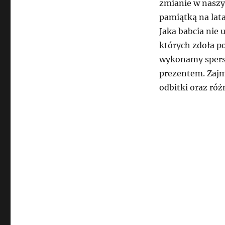
zmianie w naszy
pamiątką na lat
Jaka babcia nie 
których zdoła p
wykonamy spers
prezentem. Zajm
odbitki oraz róż