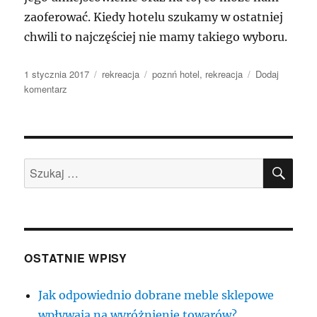
zaoferować. Kiedy hotelu szukamy w ostatniej
chwili to najczęściej nie mamy takiego wyboru.
Data
Kategorie
Tagi
1 stycznia 2017
rekreacja
poznń hotel
,
rekreacja
Dodaj
publikacji
do
komentarz
Turystyka
w
własnym
kraju
SZU
za
Szukaj:
każdym
razem
mamią
znakomitymi
ofertami
last
OSTATNIE WPISY
minute
Jak odpowiednio dobrane meble sklepowe
wpływają na wyróżnienie towarów?