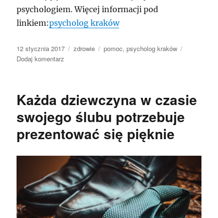
psychologiem. Więcej informacji pod
linkiem:
psycholog kraków
Data
Kategorie
Tagi
12 stycznia 2017
zdrowie
pomoc
,
psycholog kraków
publikacji
do
Dodaj komentarz
bezzwłoczna
kuracja
to
Każda dziewczyna w czasie
natychmiastowy
powrót
swojego ślubu potrzebuje
do
prezentować się pięknie
dobrej
kondycji
psychicznej.