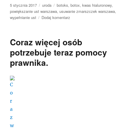
Data
Kategorie
Tagi
5 stycznia 2017
uroda
botoks
,
botox
,
kwas hialuronowy
,
publikacji
powiększanie ust warszawa
,
usuwanie zmarszczek warszawa
,
do
wypełnianie ust
Dodaj komentarz
Usuń
swoje
kompleksy
Coraz więcej osób
dzięki
medycynie
potrzebuje teraz pomocy
estetycznej
prawnika.