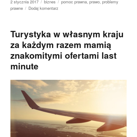
Data
Kategorie
Tagi
2 stycznia 2017
biznes
pomoc prawna
,
prawo
,
problemy
publikacji
do
prawne
Dodaj komentarz
Coraz
więcej
osób
Turystyka w własnym kraju
potrzebuje
teraz
za każdym razem mamią
pomocy
znakomitymi ofertami last
prawnika.
minute