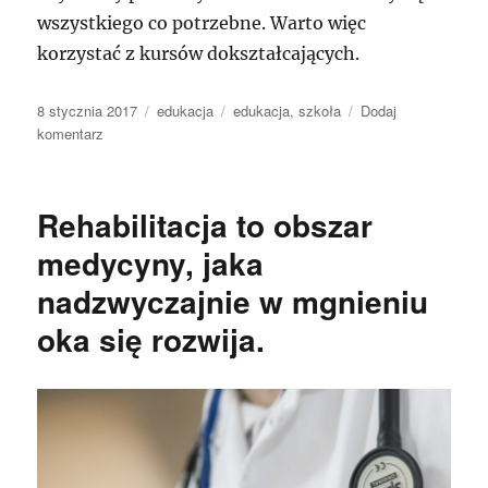
wszystkiego co potrzebne. Warto więc
korzystać z kursów dokształcających.
Data
Kategorie
Tagi
8 stycznia 2017
edukacja
edukacja
,
szkoła
Dodaj
publikacji
do
komentarz
Jak
zdobyć
dobry
Rehabilitacja to obszar
zawód
medycyny, jaka
nadzwyczajnie w mgnieniu
oka się rozwija.