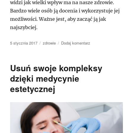
widzi jak wielki wpływ ma na nasze zdrowie.
Bardzo wiele osób ją docenia i wykorzystuje jej
możliwości. Ważne jest, aby zacząć ją jak
najszybciej.
Data
Kategorie
do
5 stycznia 2017
zdrowie
Dodaj komentarz
publikacji
Rehabilitacja
to
obszar
Usuń swoje kompleksy
medycyny,
jaka
dzięki medycynie
nadzwyczajnie
estetycznej
w
mgnieniu
oka
się
rozwija.