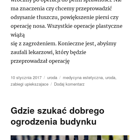
ma znaczenia czy chcemy przeprowadzić
odsysanie tłuszczu, powiększenie piersi czy
operację nosa. Wszystkie operacje plastyczne
wiążą
się z zagrożeniem. Konieczne jest, abyśmy
zaufali lekarzowi, który będzie
przeprowadzał operację
Data
Kategorie
Tagi
10 stycznia 2017
uroda
medycyna estetyczna
,
uroda
,
publikacji
do
zabiegi upiekszajace
Dodaj komentarz
Operacja
plastyczna
dla
Gdzie szukać dobrego
każdego
ogrodzenia budynku