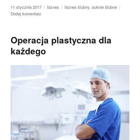
Data
Kategorie
Tagi
11 stycznia 2017
biznes
biznes ślubny
,
suknie ślubne
publikacji
do
Dodaj komentarz
Każda
dziewczyna
w
Operacja plastyczna dla
czasie
swojego
każdego
ślubu
potrzebuje
prezentować
się
pięknie