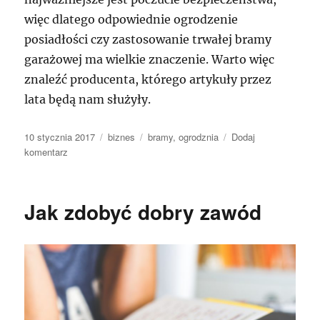
więc dlatego odpowiednie ogrodzenie
posiadłości czy zastosowanie trwałej bramy
garażowej ma wielkie znaczenie. Warto więc
znaleźć producenta, którego artykuły przez
lata będą nam służyły.
Data
Kategorie
Tagi
10 stycznia 2017
biznes
bramy
,
ogrodznia
Dodaj
publikacji
do
komentarz
Gdzie
szukać
dobrego
Jak zdobyć dobry zawód
ogrodzenia
budynku