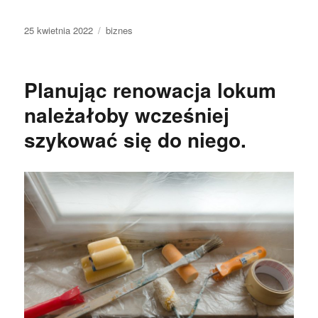
Data
Kategorie
25 kwietnia 2022
biznes
publikacji
Planując renowacja lokum
należałoby wcześniej
szykować się do niego.