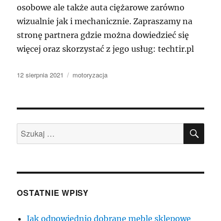
osobowe ale także auta ciężarowe zarówno
wizualnie jak i mechanicznie. Zapraszamy na
stronę partnera gdzie można dowiedzieć się
więcej oraz skorzystać z jego usług: techtir.pl
Data
Kategorie
12 sierpnia 2021
motoryzacja
publikacji
SZU
Szukaj:
OSTATNIE WPISY
Jak odpowiednio dobrane meble sklepowe