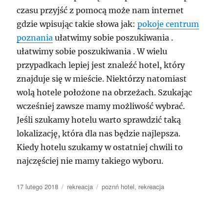
czasu przyjść z pomocą może nam internet
gdzie wpisując takie słowa jak:
pokoje centrum
poznania
ułatwimy sobie poszukiwania .
ułatwimy sobie poszukiwania . W wielu
przypadkach lepiej jest znaleźć hotel, który
znajduje się w mieście. Niektórzy natomiast
wolą hotele położone na obrzeżach. Szukając
wcześniej zawsze mamy możliwość wybrać.
Jeśli szukamy hotelu warto sprawdzić taką
lokalizację, która dla nas będzie najlepsza.
Kiedy hotelu szukamy w ostatniej chwili to
najczęściej nie mamy takiego wyboru.
Data
Kategorie
Tagi
17 lutego 2018
rekreacja
poznń hotel
,
rekreacja
publikacji