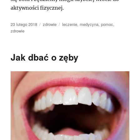
aktywności fizycznej.
Data
Kategorie
Tagi
23 lutego 2018
zdrowie
leczenie
,
medycyna
,
pomoc
,
publikacji
zdrowie
Jak dbać o zęby