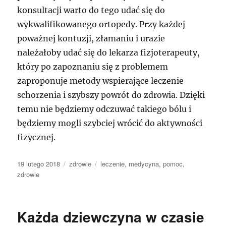
konsultacji warto do tego udać się do
wykwalifikowanego ortopedy. Przy każdej
poważnej kontuzji, złamaniu i urazie
należałoby udać się do lekarza fizjoterapeuty,
który po zapoznaniu się z problemem
zaproponuje metody wspierające leczenie
schorzenia i szybszy powrót do zdrowia. Dzięki
temu nie będziemy odczuwać takiego bólu i
będziemy mogli szybciej wrócić do aktywności
fizycznej.
Data
Kategorie
Tagi
19 lutego 2018
zdrowie
leczenie
,
medycyna
,
pomoc
,
publikacji
zdrowie
Każda dziewczyna w czasie