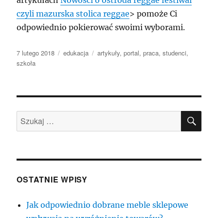
artykułach
Nowości o ostroda reggae festiwal
czyli mazurska stolica reggae
> pomoże Ci
odpowiednio pokierować swoimi wyborami.
Data
Kategorie
Tagi
7 lutego 2018
edukacja
artykuły
,
portal
,
praca
,
studenci
,
publikacji
szkoła
SZU
Szukaj:
OSTATNIE WPISY
Jak odpowiednio dobrane meble sklepowe