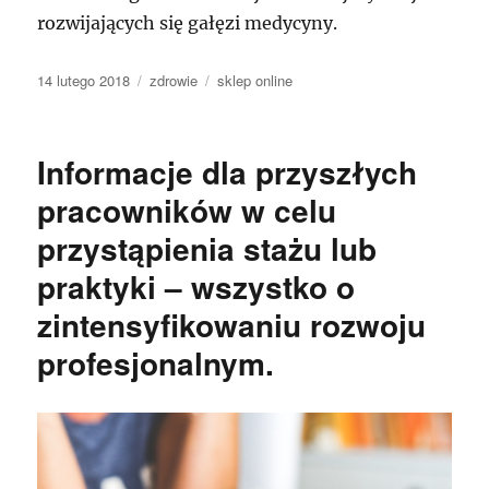
rozwijających się gałęzi medycyny.
Data
Kategorie
Tagi
14 lutego 2018
zdrowie
sklep online
publikacji
Informacje dla przyszłych
pracowników w celu
przystąpienia stażu lub
praktyki – wszystko o
zintensyfikowaniu rozwoju
profesjonalnym.