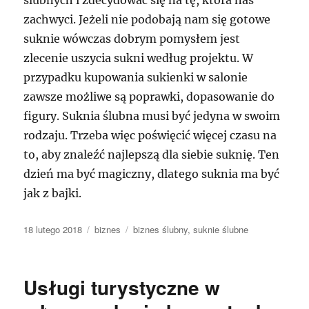
zachwyci. Jeżeli nie podobają nam się gotowe
suknie wówczas dobrym pomysłem jest
zlecenie uszycia sukni według projektu. W
przypadku kupowania sukienki w salonie
zawsze możliwe są poprawki, dopasowanie do
figury. Suknia ślubna musi być jedyna w swoim
rodzaju. Trzeba więc poświęcić więcej czasu na
to, aby znaleźć najlepszą dla siebie suknię. Ten
dzień ma być magiczny, dlatego suknia ma być
jak z bajki.
Data
Kategorie
Tagi
18 lutego 2018
biznes
biznes ślubny
,
suknie ślubne
publikacji
Usługi turystyczne w