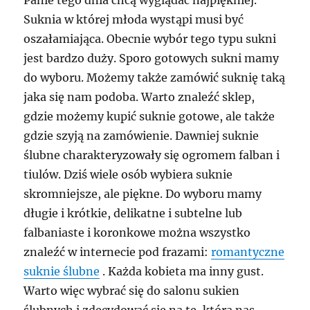
Suknia w której młoda wystąpi musi być
oszałamiająca. Obecnie wybór tego typu sukni
jest bardzo duży. Sporo gotowych sukni mamy
do wyboru. Możemy także zamówić suknię taką
jaka się nam podoba. Warto znaleźć sklep,
gdzie możemy kupić suknie gotowe, ale także
gdzie szyją na zamówienie. Dawniej suknie
ślubne charakteryzowały się ogromem falban i
tiulów. Dziś wiele osób wybiera suknie
skromniejsze, ale piękne. Do wyboru mamy
długie i krótkie, delikatne i subtelne lub
falbaniaste i koronkowe można wszystko
znaleźć w internecie pod frazami:
romantyczne
suknie ślubne
. Każda kobieta ma inny gust.
Warto więc wybrać się do salonu sukien
ślubnych i zdecydować się na tę, która nas