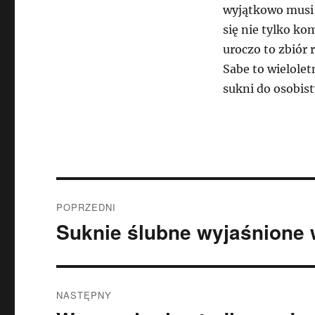
wyjątkowo musi 
się nie tylko ko
uroczo to zbiór 
Sabe to wielole
sukni do osobist
Nawigacja
POPRZEDNI
wpisu
Suknie ślubne wyjaśnione 
Poprzedni
wpis:
NASTĘPNY