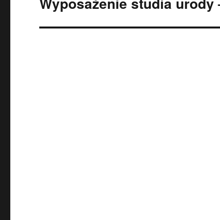
Wyposażenie studia urody 
Następny
wpis: