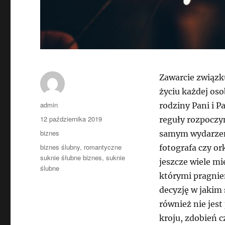
Zawarcie związk
życiu każdej os
Autor
admin
rodziny Pani i P
Data
12 października 2019
reguły rozpoczy
publikacji
Kategorie
biznes
samym wydarzeni
Tagi
biznes ślubny
,
romantyczne
fotografa czy o
suknie śłubne biznes
,
suknie
jeszcze wiele mi
ślubne
którymi pragnie
decyzję w jakim 
również nie jes
kroju, zdobień c