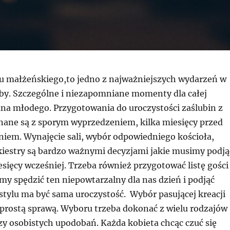
u małżeńskiego,to jedno z najważniejszych wydarzeń w
oby. Szczególne i niezapomniane momenty dla całej
ana młodego. Przygotowania do uroczystości zaślubin z
nane są z sporym wyprzedzeniem, kilka miesięcy przed
em. Wynajęcie sali, wybór odpowiedniego kościoła,
rkiestry są bardzo ważnymi decyzjami jakie musimy podją
esięcy wcześniej. Trzeba również przygotować listę gości
my spędzić ten niepowtarzalny dla nas dzień i podjąć
stylu ma być sama uroczystość. Wybór pasującej kreacji
t prostą sprawą. Wyboru trzeba dokonać z wielu rodzajów
zy osobistych upodobań. Każda kobieta chcąc czuć się