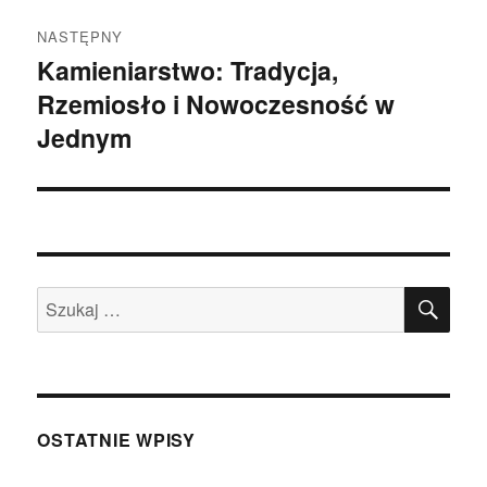
NASTĘPNY
Kamieniarstwo: Tradycja,
Następny
Rzemiosło i Nowoczesność w
wpis:
Jednym
SZU
Szukaj:
OSTATNIE WPISY