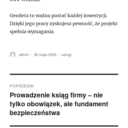
Geodeta to ważna postać każdej inwestycji.
Dzięki jego pracy zyskujesz pewność, że projekt
spełnia wymagania.
Autor
Data
Kategorie
admin
26 maja 2025
usługi
publikacji
Nawigacja
POPRZEDNI
wpisu
Prowadzenie ksiąg firmy – nie
Poprzedni
tylko obowiązek, ale fundament
wpis:
bezpieczeństwa