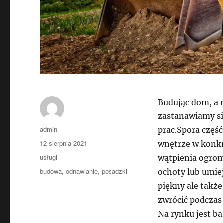
Budując dom, a 
zastanawiamy si
Autor
admin
prac.Spora część
Data
12 sierpnia 2021
wnętrze w konkre
publikacji
Kategorie
usługi
wątpienia ogrom
Tagi
budowa
,
odnawianie
,
posadzki
ochoty lub umiej
piękny ale takż
zwrócić podczas
Na rynku jest b