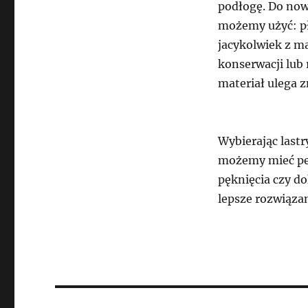
podłogę. Do now
możemy użyć: pły
jacykolwiek z ma
konserwacji lub
materiał ulega z
Wybierając last
możemy mieć pew
pęknięcia czy do
lepsze rozwiązan
Nawigacja