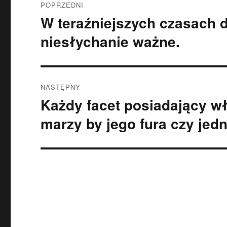
POPRZEDNI
wpisu
W teraźniejszych czasach 
Poprzedni
wpis:
niesłychanie ważne.
NASTĘPNY
Każdy facet posiadający wła
Następny
wpis:
marzy by jego fura czy jedn