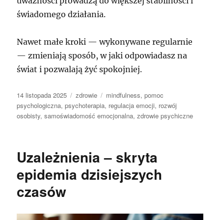
uważności prowadzą do większej stabilności i
świadomego działania.
Nawet małe kroki — wykonywane regularnie
— zmieniają sposób, w jaki odpowiadasz na
świat i pozwalają żyć spokojniej.
Data
Kategorie
Tagi
14 listopada 2025
zdrowie
mindfulness
,
pomoc
publikacji
psychologiczna
,
psychoterapia
,
regulacja emocji
,
rozwój
osobisty
,
samoświadomość emocjonalna
,
zdrowie psychiczne
Uzależnienia – skryta
epidemia dzisiejszych
czasów