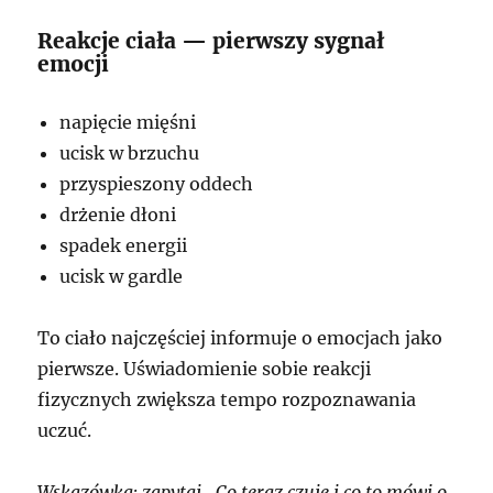
Reakcje ciała — pierwszy sygnał
emocji
napięcie mięśni
ucisk w brzuchu
przyspieszony oddech
drżenie dłoni
spadek energii
ucisk w gardle
To ciało najczęściej informuje o emocjach jako
pierwsze. Uświadomienie sobie reakcji
fizycznych zwiększa tempo rozpoznawania
uczuć.
Wskazówka: zapytaj „Co teraz czuję i co to mówi o