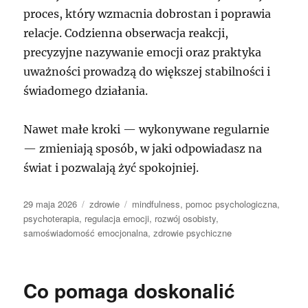
proces, który wzmacnia dobrostan i poprawia
relacje. Codzienna obserwacja reakcji,
precyzyjne nazywanie emocji oraz praktyka
uważności prowadzą do większej stabilności i
świadomego działania.
Nawet małe kroki — wykonywane regularnie
— zmieniają sposób, w jaki odpowiadasz na
świat i pozwalają żyć spokojniej.
Data
Kategorie
Tagi
29 maja 2026
zdrowie
mindfulness
,
pomoc psychologiczna
,
publikacji
psychoterapia
,
regulacja emocji
,
rozwój osobisty
,
samoświadomość emocjonalna
,
zdrowie psychiczne
Co pomaga doskonalić